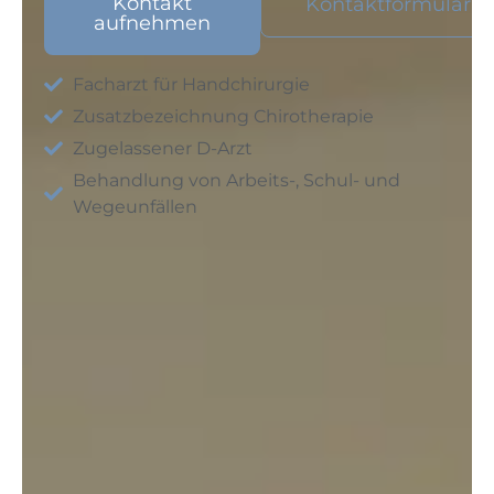
Kontakt
Kontaktformular
aufnehmen
Facharzt für Handchirurgie
Zusatzbezeichnung Chirotherapie
Zugelassener D-Arzt
Behandlung von Arbeits-, Schul- und
Wegeunfällen