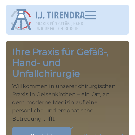
Ihre Praxis für Gefäß-,
Hand- und
Unfallchirurgie
Willkommen in unserer chirurgischen
Praxis in Gelsenkirchen – ein Ort, an
dem moderne Medizin auf eine
persönliche und emphatische
Betreuung trifft.