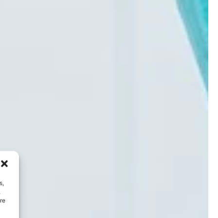
s,
,
re