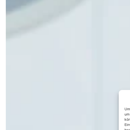
Um 
um 
kön
Ein
bee