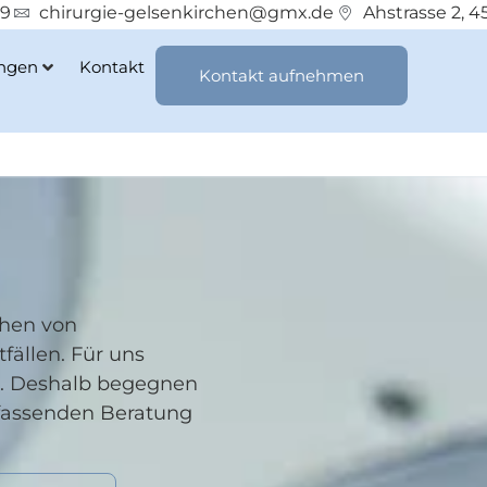
19
chirurgie-gelsenkirchen@gmx.de
Ahstrasse 2, 
ungen
Kontakt
Kontakt aufnehmen
chen von
fällen. Für uns
t. Deshalb begegnen
mfassenden Beratung