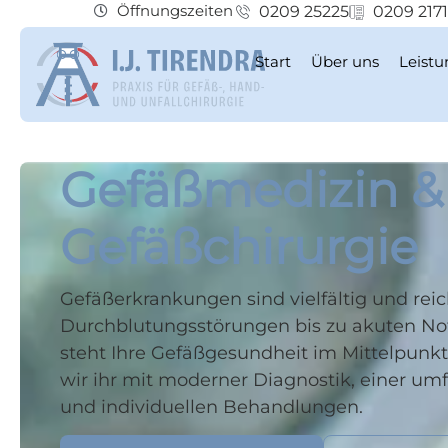
Öffnungszeiten
0209 25225
0209 217
Start
Über uns
Leist
Gefäßmedizin &
Gefäßchirurgie
Gefäßerkrankungen sind vielfältig und rei
Durchblutungsstörungen bis zu akuten Not
steht Ihre Gefäßgesundheit im Mittelpunk
wir ihr mit moderner Diagnostik, einer u
und individuellen Behandlungen.