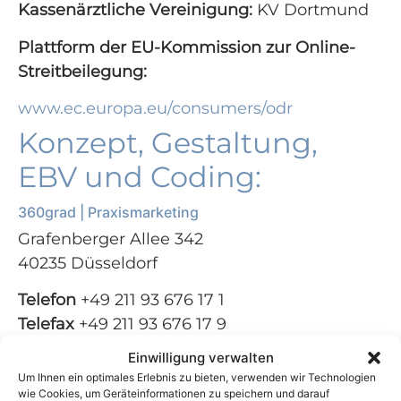
Kassenärztliche Vereinigung:
KV Dortmund
Plattform der EU-Kommission zur Online-
Streitbeilegung:
www.ec.europa.eu/consumers/odr
Konzept, Gestaltung,
EBV und Coding:
360grad | Praxismarketing
Grafenberger Allee 342
40235 Düsseldorf
Telefon
+49 211 93 676 17 1
Telefax
+49 211 93 676 17 9
Email
info@360grad-praxismarketing.de
Einwilligung verwalten
Web
www.360grad-praxismarketing.de
Um Ihnen ein optimales Erlebnis zu bieten, verwenden wir Technologien
wie Cookies, um Geräteinformationen zu speichern und darauf